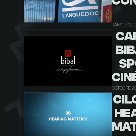
CON
JANVIER 20
CA
BIB
SP
CIN
OCTOBRE 20
CIL
HE
MA