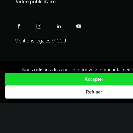
Vidéo publicitaire
Mentions légales
//
CGU
AGENCE DE
Nous utilisons des cookies pour vous garantir la meill
COMMUNICATION
Accepter
AUDIOVISUELLE
Refuser
5/5
(+90 avis)