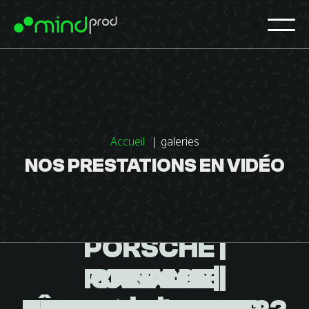
Accueil
galeries
NOS PRESTATIONS EN VIDÉO
PORSCHE |
PORSCHE |
PORSCHE |
CREALIA |
YANNICK
1
2
3
4
SUIVANT »