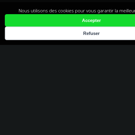
Nous utilisons des cookies pour vous garantir la meille
Accepter
Mentions légales
//
CGU
Refuser
AGENCE DE
COMMUNICATION
AUDIOVISUELLE
5/5
(+90 avis)