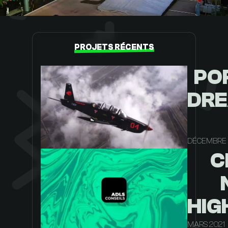
PROJETS RÉCENTS
PO
DRE
DÉCEMBRE
C
HIG
MARS 2021