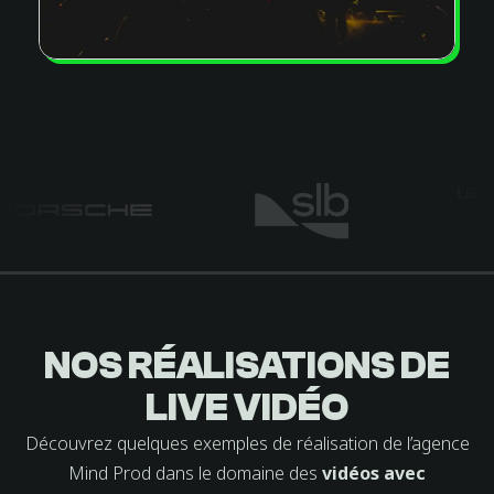
NOS RÉALISATIONS DE
DOMAINE
MAISON
LIVE VIDÉO
PORSCHE |
COLOMINA |
JOASSARD |
PORSCHE
DE
Découvrez quelques exemples de réalisation de l’agence
EXPERIENCES
SHOWREEL
WOLFMIX | W1
VERCHANT
FANTAISIES
COLLECTION
MONTPELLIER
SHOWREEL
Mind Prod dans le domaine des
vidéos avec