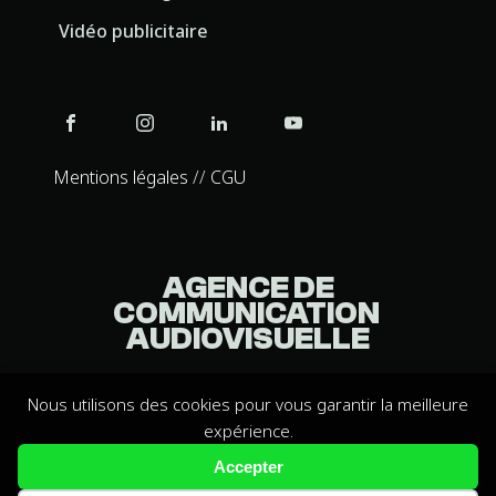
Vidéo publicitaire
Mentions légales
//
CGU
AGENCE DE
COMMUNICATION
AUDIOVISUELLE
Nous utilisons des cookies pour vous garantir la meilleure
5/5
(+90 avis)
expérience.
Accepter