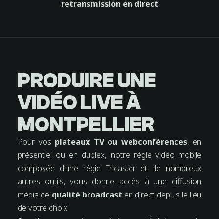
retransmission en direct
COMMERCIAL
SINGULIÈRES
2022
| LE SPA
| ENTRETIEN
2022
FW2021
2021
AVRIL 2022
MARS 2022
DÉCEMBRE 2021
SEPTEMBRE 2021
AOÛT 2021
JUIN 2021
MAI 2021
MARS 2021
PRODUIRE UNE
VIDÉO LIVE À
MONTPELLIER
Pour vos
plateaux TV ou webconférences
, en
présentiel ou en duplex, notre régie vidéo mobile
composée d’une régie Tricaster et de nombreux
autres outils, vous donne accès à une diffusion
média de
qualité broadcast
en direct depuis le lieu
de votre choix.